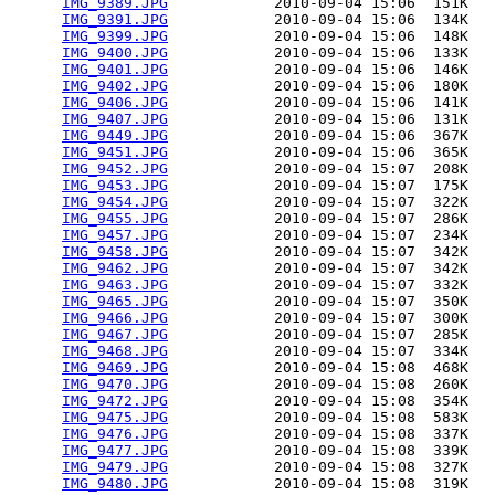
IMG_9389.JPG
            2010-09-04 15:06  151K  

IMG_9391.JPG
            2010-09-04 15:06  134K  

IMG_9399.JPG
            2010-09-04 15:06  148K  

IMG_9400.JPG
            2010-09-04 15:06  133K  

IMG_9401.JPG
            2010-09-04 15:06  146K  

IMG_9402.JPG
            2010-09-04 15:06  180K  

IMG_9406.JPG
            2010-09-04 15:06  141K  

IMG_9407.JPG
            2010-09-04 15:06  131K  

IMG_9449.JPG
            2010-09-04 15:06  367K  

IMG_9451.JPG
            2010-09-04 15:06  365K  

IMG_9452.JPG
            2010-09-04 15:07  208K  

IMG_9453.JPG
            2010-09-04 15:07  175K  

IMG_9454.JPG
            2010-09-04 15:07  322K  

IMG_9455.JPG
            2010-09-04 15:07  286K  

IMG_9457.JPG
            2010-09-04 15:07  234K  

IMG_9458.JPG
            2010-09-04 15:07  342K  

IMG_9462.JPG
            2010-09-04 15:07  342K  

IMG_9463.JPG
            2010-09-04 15:07  332K  

IMG_9465.JPG
            2010-09-04 15:07  350K  

IMG_9466.JPG
            2010-09-04 15:07  300K  

IMG_9467.JPG
            2010-09-04 15:07  285K  

IMG_9468.JPG
            2010-09-04 15:07  334K  

IMG_9469.JPG
            2010-09-04 15:08  468K  

IMG_9470.JPG
            2010-09-04 15:08  260K  

IMG_9472.JPG
            2010-09-04 15:08  354K  

IMG_9475.JPG
            2010-09-04 15:08  583K  

IMG_9476.JPG
            2010-09-04 15:08  337K  

IMG_9477.JPG
            2010-09-04 15:08  339K  

IMG_9479.JPG
            2010-09-04 15:08  327K  

IMG_9480.JPG
            2010-09-04 15:08  319K  
