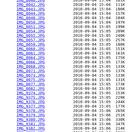
IMG_0040.JPG
            2010-09-04 15:04  101K  

IMG_0042.JPG
            2010-09-04 15:04  111K  

IMG_0043.JPG
            2010-09-04 15:04  180K  

IMG_0044.JPG
            2010-09-04 15:04  157K  

IMG_0048.JPG
            2010-09-04 15:04  184K  

IMG_0050.JPG
            2010-09-04 15:04  197K  

IMG_0051.JPG
            2010-09-04 15:05  199K  

IMG_0054.JPG
            2010-09-04 15:05  209K  

IMG_0055.JPG
            2010-09-04 15:05  240K  

IMG_0057.JPG
            2010-09-04 15:05  257K  

IMG_0059.JPG
            2010-09-04 15:05  180K  

IMG_0060.JPG
            2010-09-04 15:05  151K  

IMG_0061.JPG
            2010-09-04 15:05  161K  

IMG_0064.JPG
            2010-09-04 15:05  175K  

IMG_0066.JPG
            2010-09-04 15:05  173K  

IMG_0068.JPG
            2010-09-04 15:05  133K  

IMG_0071.JPG
            2010-09-04 15:05  137K  

IMG_0073.JPG
            2010-09-04 15:05  133K  

IMG_0075.JPG
            2010-09-04 15:05  131K  

IMG_0077.JPG
            2010-09-04 15:05  173K  

IMG_0082.JPG
            2010-09-04 15:05  135K  

IMG_9374.JPG
            2010-09-04 15:05  153K  

IMG_9375.JPG
            2010-09-04 15:05  229K  

IMG_9376.JPG
            2010-09-04 15:05  244K  

IMG_9377.JPG
            2010-09-04 15:05  177K  

IMG_9378.JPG
            2010-09-04 15:06  265K  

IMG_9379.JPG
            2010-09-04 15:06  251K  

IMG_9380.JPG
            2010-09-04 15:06  330K  

IMG_9381.JPG
            2010-09-04 15:06  347K  

IMG_9382.JPG
            2010-09-04 15:06  214K  
