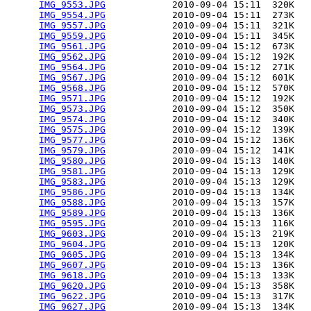
IMG_9553.JPG
            2010-09-04 15:11  320K  

IMG_9554.JPG
            2010-09-04 15:11  273K  

IMG_9557.JPG
            2010-09-04 15:11  321K  

IMG_9559.JPG
            2010-09-04 15:11  345K  

IMG_9561.JPG
            2010-09-04 15:12  673K  

IMG_9562.JPG
            2010-09-04 15:12  192K  

IMG_9564.JPG
            2010-09-04 15:12  271K  

IMG_9567.JPG
            2010-09-04 15:12  601K  

IMG_9568.JPG
            2010-09-04 15:12  570K  

IMG_9571.JPG
            2010-09-04 15:12  192K  

IMG_9573.JPG
            2010-09-04 15:12  350K  

IMG_9574.JPG
            2010-09-04 15:12  340K  

IMG_9575.JPG
            2010-09-04 15:12  139K  

IMG_9577.JPG
            2010-09-04 15:12  136K  

IMG_9579.JPG
            2010-09-04 15:12  141K  

IMG_9580.JPG
            2010-09-04 15:13  140K  

IMG_9581.JPG
            2010-09-04 15:13  129K  

IMG_9583.JPG
            2010-09-04 15:13  129K  

IMG_9586.JPG
            2010-09-04 15:13  134K  

IMG_9588.JPG
            2010-09-04 15:13  157K  

IMG_9589.JPG
            2010-09-04 15:13  136K  

IMG_9595.JPG
            2010-09-04 15:13  116K  

IMG_9603.JPG
            2010-09-04 15:13  219K  

IMG_9604.JPG
            2010-09-04 15:13  120K  

IMG_9605.JPG
            2010-09-04 15:13  134K  

IMG_9607.JPG
            2010-09-04 15:13  136K  

IMG_9618.JPG
            2010-09-04 15:13  133K  

IMG_9620.JPG
            2010-09-04 15:13  358K  

IMG_9622.JPG
            2010-09-04 15:13  317K  

IMG_9627.JPG
            2010-09-04 15:13  134K  
