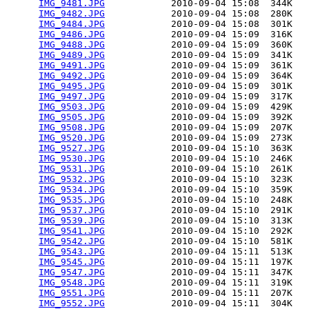
IMG_9481.JPG
            2010-09-04 15:08  344K  

IMG_9482.JPG
            2010-09-04 15:08  280K  

IMG_9484.JPG
            2010-09-04 15:08  301K  

IMG_9486.JPG
            2010-09-04 15:09  316K  

IMG_9488.JPG
            2010-09-04 15:09  360K  

IMG_9489.JPG
            2010-09-04 15:09  341K  

IMG_9491.JPG
            2010-09-04 15:09  361K  

IMG_9492.JPG
            2010-09-04 15:09  364K  

IMG_9495.JPG
            2010-09-04 15:09  301K  

IMG_9497.JPG
            2010-09-04 15:09  317K  

IMG_9503.JPG
            2010-09-04 15:09  429K  

IMG_9505.JPG
            2010-09-04 15:09  392K  

IMG_9508.JPG
            2010-09-04 15:09  207K  

IMG_9520.JPG
            2010-09-04 15:09  273K  

IMG_9527.JPG
            2010-09-04 15:10  363K  

IMG_9530.JPG
            2010-09-04 15:10  246K  

IMG_9531.JPG
            2010-09-04 15:10  261K  

IMG_9532.JPG
            2010-09-04 15:10  323K  

IMG_9534.JPG
            2010-09-04 15:10  359K  

IMG_9535.JPG
            2010-09-04 15:10  248K  

IMG_9537.JPG
            2010-09-04 15:10  291K  

IMG_9539.JPG
            2010-09-04 15:10  313K  

IMG_9541.JPG
            2010-09-04 15:10  292K  

IMG_9542.JPG
            2010-09-04 15:10  581K  

IMG_9543.JPG
            2010-09-04 15:11  513K  

IMG_9545.JPG
            2010-09-04 15:11  197K  

IMG_9547.JPG
            2010-09-04 15:11  347K  

IMG_9548.JPG
            2010-09-04 15:11  319K  

IMG_9551.JPG
            2010-09-04 15:11  207K  

IMG_9552.JPG
            2010-09-04 15:11  304K  
